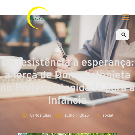
Da resistência à esperança:
a força de Dona Antonieta
no Projeto Dignidade para a
Infância
Carlos Elias
julho 1, 2026
social