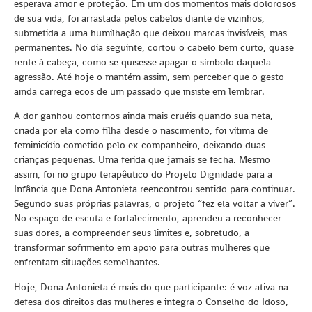
esperava amor e proteção. Em um dos momentos mais dolorosos
de sua vida, foi arrastada pelos cabelos diante de vizinhos,
submetida a uma humilhação que deixou marcas invisíveis, mas
permanentes. No dia seguinte, cortou o cabelo bem curto, quase
rente à cabeça, como se quisesse apagar o símbolo daquela
agressão. Até hoje o mantém assim, sem perceber que o gesto
ainda carrega ecos de um passado que insiste em lembrar.
A dor ganhou contornos ainda mais cruéis quando sua neta,
criada por ela como filha desde o nascimento, foi vítima de
feminicídio cometido pelo ex-companheiro, deixando duas
crianças pequenas. Uma ferida que jamais se fecha. Mesmo
assim, foi no grupo terapêutico do Projeto Dignidade para a
Infância que Dona Antonieta reencontrou sentido para continuar.
Segundo suas próprias palavras, o projeto “fez ela voltar a viver”.
No espaço de escuta e fortalecimento, aprendeu a reconhecer
suas dores, a compreender seus limites e, sobretudo, a
transformar sofrimento em apoio para outras mulheres que
enfrentam situações semelhantes.
Hoje, Dona Antonieta é mais do que participante: é voz ativa na
defesa dos direitos das mulheres e integra o Conselho do Idoso,