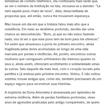
tentativas de contato telefônico, ela confessaria mais tarde que,
ao ver o número da instituição na tela, recusava-se a atender. “Lá
vem aquele povo chato de novo”, dizia, desacreditada de
propostas que, até então, nunca lhe trouxeram esperança.
Mas houve um dia em que a tristeza falou mais alto que a
resistência. Em meio ao desânimo profundo, decidiu dar uma
chance ao desconhecido. “Bom, já que eu não estou fazendo
nada, vou lá ver o que esse povo tem de bom para me oferecer.”
Foi assim que atravessou a porta do primeiro encontro, ainda
fragilizada pelas dores acumuladas ao longo de uma vida
marcada por perdas e violências. Ali, porém, encontrou outras
mulheres que carregavam sofrimentos tão intensos quanto os
seus e, ainda assim, ofereciam acolhimento e solidariedade umas
às outras. Saiu daquele dia mais leve, com o coração tocado pela
partilha e já ansiosa pelo próximo encontro. Voltou. E não voltou
sozinha: trouxe amigas que, como ela, também precisavam de um
espaço seguro para reconstruir suas histórias.
A trajetória de Dona Antonieta é atravessada por episódios de
extrema violência. Além de perdas familiares profundas, viveu
anos de agressões praticadas pelo antigo companheiro, de quem